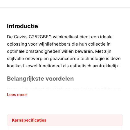
Introductie
De Caviss C252GBEG wijnkoelkast biedt een ideale
oplossing voor wijnliefhebbers die hun collectie in
optimale omstandigheden willen bewaren. Met zijn
stijlvolle ontwerp en geavanceerde technologie is deze
koelkast zowel functioneel als esthetisch aantrekkelijk.
Belangrijkste voordelen
Deze wijnkoelkast biedt tal van voordelen die bijdragen
Lees meer
aan de perfecte wijnbeleving.
Met twee temperatuurzones kunt u verschillende
wijnsoorten, zoals rode en witte wijnen, perfect
Kernspecificaties
bewaren tussen de 5 en 22 °C.