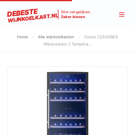
DEBESTE
Slim vergelijken.
WIJNKOELKAST.NL
Zeker kiezen.
Home
/
Alle wijnkoelkasten
/
Caviss C252GBEG
Wijnkoelkast 2 Tempera...