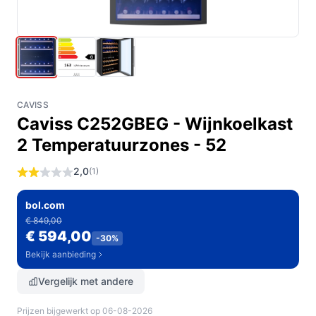
CAVISS
Caviss C252GBEG - Wijnkoelkast
2 Temperatuurzones - 52
2,0
(1)
bol.com
€ 849,00
€ 594,00
-30%
Bekijk aanbieding
Vergelijk met andere
Prijzen bijgewerkt op 06-08-2026