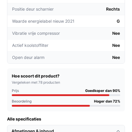
Met ruimte voor maximaal 8 flessen kun je
Positie deur scharnier
Rechts
eenvoudig een selectie van je favoriete wijnen
tentoonstellen, perfect voor feesten of een
Waarde energielabel nieuw 2021
G
romantisch diner.
Het stille geluidsniveau van 26 dB zorgt ervoor dat
Vibratie vrije compressor
Nee
de koelkast zelfs in slaapkamers of rustige ruimtes
Actief koolstoffilter
Nee
geplaatst kan worden zonder storende geluiden.
Open deur alarm
Nee
Voor welke doelgroep?
Deze wijnkoelkast is ideaal voor zowel de casual
wijndrinkers als de serieuze liefhebbers. Ook perfect
Hoe scoort dit product?
voor appartementbewoners of mensen met beperkte
Vergeleken met 78 producten
ruimte in hun keuken, dankzij het compacte formaat en
Prijs
Goedkoper dan 90%
stijlvolle ontwerp.
Beoordeling
Hoger dan 72%
Praktische voordelen t.o.v. alternatieven
Alle specificaties
De Klarstein Reserva 8 Uno onderscheidt zich van
andere wijnkoelkasten door zijn doordachte ontwerp en
Afmetingen & inhoud