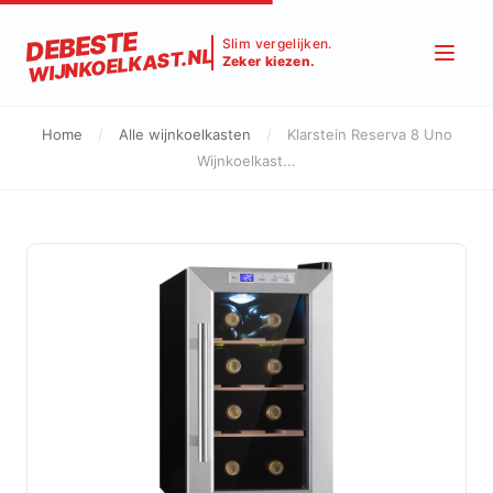
DEBESTE
Slim vergelijken.
WIJNKOELKAST.NL
Zeker kiezen.
Home
/
Alle wijnkoelkasten
/
Klarstein Reserva 8 Uno
Wijnkoelkast...