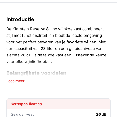
Introductie
De Klarstein Reserva 8 Uno wijnkoelkast combineert
stijl met functionaliteit, en biedt de ideale omgeving
voor het perfect bewaren van je favoriete wijnen. Met
een capaciteit van 23 liter en een geluidsniveau van
slechts 26 dB, is deze koelkast een uitstekende keuze
voor elke wijnliefhebber.
Belangrijkste voordelen
Lees meer
De Klarstein Reserva 8 Uno biedt tal van voordelen die
het genieten van wijn nog aangenamer maken.
Optimaliseer je wijnervaring met een instelbare
Kernspecificaties
temperatuur tussen 11 en 18 °C, zodat elke fles op
de juiste temperatuur geserveerd kan worden.
Geluidsniveau
26 dB