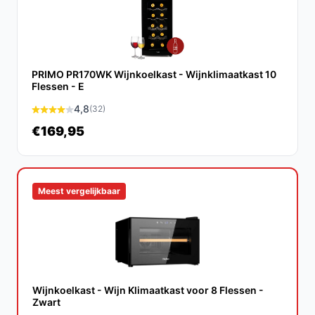
Ja, de Klarstein Shiraz 16 Quartz is ook ideaal voor het
bewaren van champagne, dankzij het speciale
champagnerek en de juiste temperatuurinstellingen.
Wat zijn de belangrijkste verschillen met andere
PRIMO PR170WK Wijnkoelkast - Wijnklimaatkast 10
wijnkoelkasten?
Flessen - E
In vergelijking met andere modellen biedt de Shiraz 16
4,8
(32)
Quartz een combinatie van een elegant design,
€169,95
gebruiksvriendelijke bediening en een stille werking,
wat het een uitstekende keuze maakt.
Conclusie
Meest vergelijkbaar
De Klarstein Shiraz 16 Quartz wijnkoelkast is een
uitstekende investering voor elke wijnliefhebber. Met
zijn stijlvolle ontwerp, flexibele opslagmogelijkheden en
nauwkeurige temperatuurregeling, ben je verzekerd van
een optimale bewaarplaats voor jouw favoriete wijnen.
Wijnkoelkast - Wijn Klimaatkast voor 8 Flessen -
Zwart