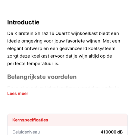
Introductie
De Klarstein Shiraz 16 Quartz wijnkoelkast biedt een
ideale omgeving voor jouw favoriete wijnen. Met een
elegant ontwerp en een geavanceerd koelsysteem,
zorgt deze koelkast ervoor dat je wijn altijd op de
perfecte temperatuur is.
Belangrijkste voordelen
Deze wijnkoelkast biedt tastbare voordelen, zodat je
Lees meer
altijd kunt genieten van je wijncollectie.
Ideale temperatuurregeling:
Met een instelbare
temperatuur van 5 tot 18 °C, kun je de perfecte
Kernspecificaties
temperatuur voor elke wijnsoort kiezen.
Elegant ontwerp:
De deur van veiligheidsglas
Geluidsniveau
410000 dB