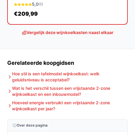
Ontdek alle specificaties en vergelijk prijzen op
5,0
(5)
debestewijnkoelkast.nl. Kies bewust wat perfect past
€209,99
bij jouw behoeften!
Vergelijk deze wijnkoelkasten naast elkaar
Gerelateerde koopgidsen
Hoe stil is een tafelmodel wijnkoelkast: welk
geluidsniveau is acceptabel?
Wat is het verschil tussen een vrijstaande 2-zone
wijnkoelkast en een inbouwmodel?
Hoeveel energie verbruikt een vrijstaande 2-zone
wijnkoelkast per jaar?
Over deze pagina