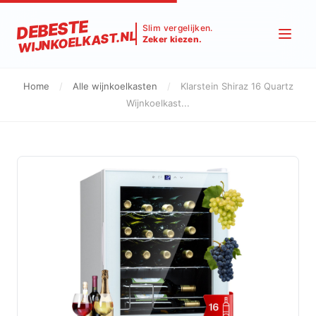
DEBESTE
Slim vergelijken.
WIJNKOELKAST.NL
Zeker kiezen.
Home
/
Alle wijnkoelkasten
/
Klarstein Shiraz 16 Quartz
Wijnkoelkast...