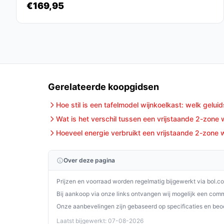
€169,95
De Klarstein Vinamour 29 Duo wijnkoelkast is de 
op de ideale temperatuur wil bewaren in een stijlv
elegante uitstraling is dit een waardevolle aanwin
Ontdek alle specificaties en vergelijk prijzen o
perfect past bij jouw behoeften!
Gerelateerde koopgidsen
Hoe stil is een tafelmodel wijnkoelkast: welk gelui
Wat is het verschil tussen een vrijstaande 2-zone
Hoeveel energie verbruikt een vrijstaande 2-zone w
Over deze pagina
Prijzen en voorraad worden regelmatig bijgewerkt via bol.c
Bij aankoop via onze links ontvangen wij mogelijk een commi
Onze aanbevelingen zijn gebaseerd op specificaties en beo
Laatst bijgewerkt: 07-08-2026