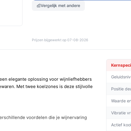
Vergelijk met andere
Prijzen bijgewerkt op 07-08-2026
Kernspeci
Geluidsni
een elegante oplossing voor wijnliefhebbers
ewaren. Met twee koelzones is deze stijlvolle
Positie de
Waarde en
Vibratie v
erschillende voordelen die je wijnervaring
Actief kool