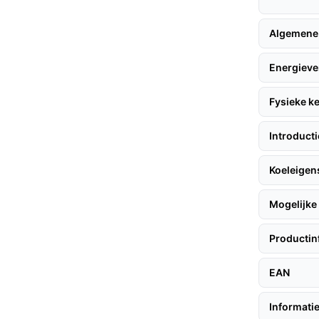
ndere modellen, biedt deze koelkast de
ijdig op de ideale temperatuur te houden.
Algemene
ramadeur en sfeervolle verlichting maakt
imte.
Energieve
 energieverbruik van slechts 138 kWh is deze
Fysieke 
Introduct
 halen, volgen hier enkele handige tips:
Koeleige
Mogelijke 
d, bij voorkeur op een koele en droge plek.
een spanning van 220-240 V.
Productin
nste en onderste koelzone.
EAN
edte van 40 cm en diepte van 57 cm past
Informatie