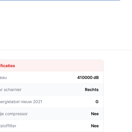
ficaties
veau
410000 dB
ur scharnier
Rechts
ergielabel nieuw 2021
G
rije compressor
Nee
stoffilter
Nee