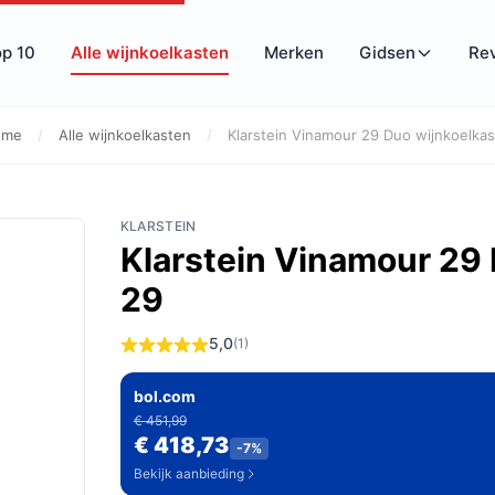
op 10
Alle wijnkoelkasten
Merken
Gidsen
Re
ome
/
Alle wijnkoelkasten
/
Klarstein Vinamour 29 Duo wijnkoelkast
KLARSTEIN
Klarstein Vinamour 29 
29
5,0
(1)
bol.com
€ 451,99
€ 418,73
-7%
Bekijk aanbieding