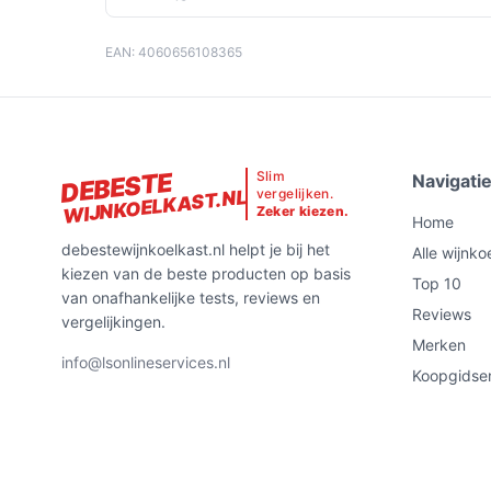
EAN: 4060656108365
DEBESTE
Slim
Navigati
vergelijken.
WIJNKOELKAST.NL
Zeker kiezen.
Home
debestewijnkoelkast.nl helpt je bij het
Alle wijnko
kiezen van de beste producten op basis
Top 10
van onafhankelijke tests, reviews en
Reviews
vergelijkingen.
Merken
info@lsonlineservices.nl
Koopgidse