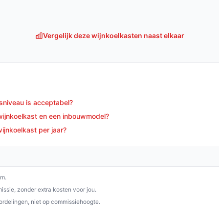
perfecte keuze voor iedereen die zijn wijnen
ol jasje. Met zijn praktische voordelen en
Vergelijk deze wijnkoelkasten naast elkaar
st voor elke wijnliefhebber.
p debestewijnkoelkast.nl. Kies bewust wat
dsniveau is acceptabel?
 wijnkoelkast en een inbouwmodel?
ijnkoelkast per jaar?
om.
ssie, zonder extra kosten voor jou.
ordelingen, niet op commissiehoogte.