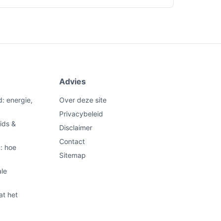
Advies
d: energie,
Over deze site
Privacybeleid
ids &
Disclaimer
Contact
: hoe
Sitemap
ale
at het