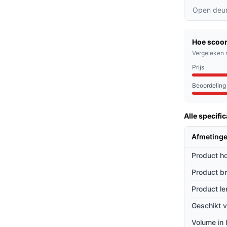
peratuur bereik van 5 tot 22 °C kunnen
Open deur
 worden.
oud biedt deze wijnkoelkast voldoende plek
Hoe scoor
isgebruik of bij een feestje.
Vergeleken 
itte verlichting zorgen voor een luxe
Prijs
heid toevoegt aan je interieur.
Beoordeling
on af en toe een fles opent, de Klarstein
Alle specific
wijnkoelkast is ideaal voor:
Afmetinge
oonstellen.
Product h
llen bewaren voor speciale gelegenheden.
ijlvolle oplossing zoeken voor hun klanten.
Product b
Product le
ieven
Geschikt v
elen ten opzichte van andere wijnkoelkasten:
Volume in l