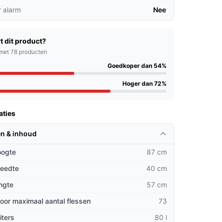
 alarm
Nee
t dit product?
met 78 producten
Goedkoper dan 54%
Hoger dan 72%
aties
n & inhoud
oogte
87 cm
reedte
40 cm
ngte
57 cm
oor maximaal aantal flessen
73
iters
80 l