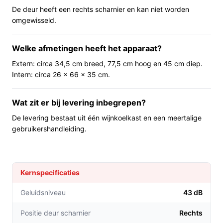
Voor wie is dit geschikt?
De deur heeft een rechts scharnier en kan niet worden
omgewisseld.
Geschikt voor huishoudens of thuiskoks die 10–20
flessen willen bewaren, voor kleine bars of mensen die
een compacte wijnpresentatie zoeken. Ook bruikbaar
Welke afmetingen heeft het apparaat?
als secundaire koeloplossing naast een grotere
Extern: circa 34,5 cm breed, 77,5 cm hoog en 45 cm diep.
voorraad.
Intern: circa 26 x 66 x 35 cm.
Voor wie is dit minder geschikt?
Wat zit er bij levering inbegrepen?
Als je een grotere wijncollectie hebt of inbouwruimte
De levering bestaat uit één wijnkoelkast en een meertalige
nodig hebt, is dit model minder geschikt. Als je speciale
gebruikershandleiding.
eisen hebt aan de exacte temperatuursband of
professionele opslagcondities, controleer dan in de
specificaties of de bereikbare instellingen en het
temperatuurbereik overeenkomen met jouw wensen.
Kernspecificaties
Praktisch t.o.v. alternatieven
Geluidsniveau
43 dB
Vergelijk bij compacte wijnkoelkasten op
Positie deur scharnier
Rechts
gebruiksgemak en specificaties, niet op merk alleen.