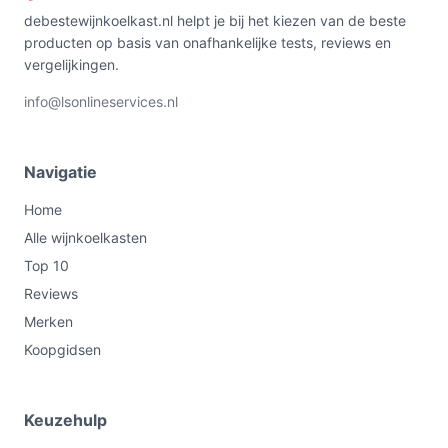
wilt opslaan of een inbouwoplossing zoekt.
debestewijnkoelkast.nl helpt je bij het kiezen van de beste
Belangrijkste check vóór aankoop: controleer of
producten op basis van onafhankelijke tests, reviews en
deurenichting, maximum omgevingstemperatuur en het
vergelijkingen.
temperatuurbereik passen bij jouw situatie.
info@lsonlineservices.nl
Bekijk varianten en actuele prijzen op
debestewijnkoelkast.nl voordat je kiest.
Navigatie
Home
Alle wijnkoelkasten
Top 10
Reviews
Merken
Koopgidsen
Keuzehulp