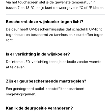
Via het touchscreen stel je de gewenste temperatuur in
en heeft de deur een dubbele beglazing met
tussen 7 en 18 °C, en je kunt de weergave in °C of °F kiezen.
UV‑bescherming, wat praktisch is als je flessen
zichtbaar wilt bewaren zonder directe lichtinvallen.
Beschermt deze wijnkoeler tegen licht?
Belangrijkste voordelen
De deur heeft UV-beschermingsglas dat schadelijk UV-licht
tegenhoudt en beschermt zo tannines en kleurstoffen tegen
Dit model levert praktische voordelen in dagelijks
licht.
gebruik.
Is er verlichting in de wijnkoeler?
Compact formaat: neemt weinig vloeroppervlak in
en past in kleinere keukens of bij een thuisbar.
De interne LED-verlichting toont je collectie zonder warmte
Beschermde presentatie: glazen deur met dubbele
af te geven.
beglazing en UV‑bescherming houdt licht buiten
terwijl je collectie zichtbaar blijft.
Zijn er geurbeschermende maatregelen?
Bediening en controle: interne
Een geïntegreerd actief-koolstoffilter absorbeert
temperatuurweergave en bedieningselementen
omgevingsgeuren.
maken het instellen en controleren van de
temperatuur eenvoudig.
Kan ik de deurpositie veranderen?