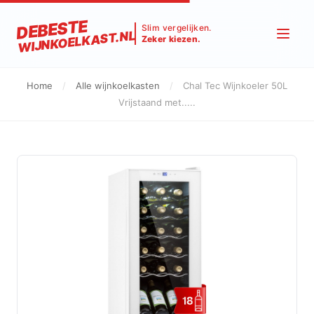
DEBESTE
Slim vergelijken.
WIJNKOELKAST.NL
Zeker kiezen.
Home
/
Alle wijnkoelkasten
/
Chal Tec Wijnkoeler 50L
Vrijstaand met.....