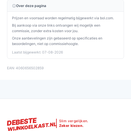
Over deze pagina
Wat is de belangrijkste afweging bij dit type product?
Prijzen en voorraad worden regelmatig bijgewerkt via bol.com.
De kernkeuze is compactheid versus opslagcapaciteit:
Bij aankoop via onze links ontvangen wij mogelijk een
dit model biedt een kleine, zichtbare opslag voor
commissie, zonder extra kosten voor jou.
ongeveer 18 flessen met handige functies
Onze aanbevelingen zijn gebaseerd op specificaties en
(temperatuurweergave, glazen deur), maar levert niet
beoordelingen, niet op commissiehoogte.
de opslagruimte van grotere kasten. Bepaal eerst
Laatst bijgewerkt: 07-08-2026
hoeveel flessen je echt wilt bewaren en waar je de kast
wilt plaatsen.
EAN: 4060656502859
Conclusie
Deze vrijstaande Klarstein-wijnkoeler (Chal‑Tec) is een
geschikte optie als je een compacte, zichtbare
koeloplossing zoekt voor maximaal 18 flessen en je
waarde hecht aan functies zoals een glazen deur,
temperatuuraanduiding en een opgegeven
DEBESTE
Slim vergelijken.
WIJNKOELKAST.NL
geluidsniveau van 43 dB. Niet ideaal als je veel flessen
Zeker kiezen.