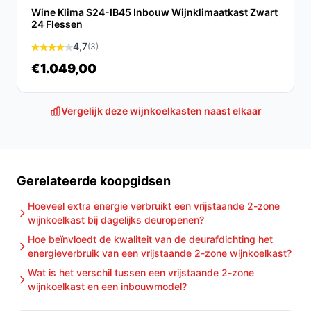
Wine Klima S24-IB45 Inbouw Wijnklimaatkast Zwart
Veelgestelde vragen
24 Flessen
Is dit geschikt voor thuisgebruik / intensief gebruik /
4,7
(3)
dagelijks gebruik?
€1.049,00
Voor thuisgebruik en dagelijks gebruik van een kleine
collectie is dit model geschikt gezien de inhoud (50 l, 18
Vergelijk deze wijnkoelkasten naast elkaar
flessen) en de aanwezigheid van temperatuurweergave.
Als je intensief of professioneel grote hoeveelheden
wilt koelen, kies dan een groter model. Controleer in de
specificaties of de temperatuurbereiken en prestaties
Gerelateerde koopgidsen
voldoen aan jouw gebruiksscenario.
Hoeveel extra energie verbruikt een vrijstaande 2-zone
Waar moet ik op letten bij onderhoud?
wijnkoelkast bij dagelijks deuropenen?
Let op reiniging van de binnenkant volgens handleiding,
Hoe beïnvloedt de kwaliteit van de deurafdichting het
energieverbruik van een vrijstaande 2-zone wijnkoelkast?
controleer periodiek de deurafdichting en houd
Wat is het verschil tussen een vrijstaande 2-zone
ventilatieopeningen vrij. Volg de instructies voor
wijnkoelkast en een inbouwmodel?
reparatie en garantie (2 jaar fabrieksgarantie; reparatie
via pick‑up en return vermeld in de productgegevens).