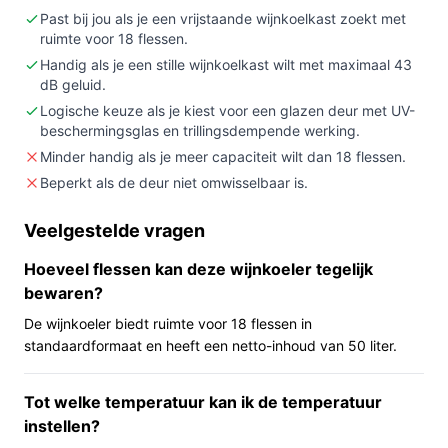
wijnkoelkast zoekt voor ongeveer 18 flessen en je
Past bij jou als je een vrijstaande wijnkoelkast zoekt met
waarde hecht aan een glazen deur en een
ruimte voor 18 flessen.
temperatuuraanduiding.
Handig als je een stille wijnkoelkast wilt met maximaal 43
dB geluid.
Niet kopen als:
je veel flessen wilt bewaren (meer
Logische keuze als je kiest voor een glazen deur met UV-
dan ~18) of een inbouwoplossing nodig hebt.
beschermingsglas en trillingsdempende werking.
Belangrijkste check:
controleer of de aangegeven
Minder handig als je meer capaciteit wilt dan 18 flessen.
temperatuurinstellingen en de vermelding van
Beperkt als de deur niet omwisselbaar is.
binnen/buiten gebruik passen bij jouw
opstellocatie.
Veelgestelde vragen
Wat je in de praktijk merkt
Hoeveel flessen kan deze wijnkoeler tegelijk
bewaren?
Op een keuken- of barkastje neemt deze koeler weinig
ruimte in (78 × 34 × 45 cm). Met plek voor 18 flessen is
De wijnkoeler biedt ruimte voor 18 flessen in
hij geschikt voor een kleine verzameling of voor wie een
standaardformaat en heeft een netto-inhoud van 50 liter.
selectie wijnen wil aanbieden bij ontvangst van gasten.
De kast heeft een temperatuursdisplay, zodat je de
Tot welke temperatuur kan ik de temperatuur
ingestelde binnentemperatuur kunt zien. Volgens de
instellen?
productinformatie werkt de koeling met een compressor