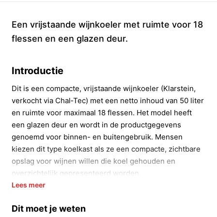
Een vrijstaande wijnkoeler met ruimte voor 18
flessen en een glazen deur.
Introductie
Dit is een compacte, vrijstaande wijnkoeler (Klarstein,
verkocht via Chal‑Tec) met een netto inhoud van 50 liter
en ruimte voor maximaal 18 flessen. Het model heeft
een glazen deur en wordt in de productgegevens
genoemd voor binnen- en buitengebruik. Mensen
kiezen dit type koelkast als ze een compacte, zichtbare
opslag voor wijnen willen die koel gehouden en
overzichtelijk gepresenteerd worden.
Lees meer
In 20 seconden beslissen
Dit moet je weten
Kopen als:
je een vrijstaande, compacte