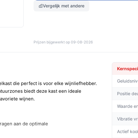
Vergelijk met andere
Prijzen bijgewerkt op 09-08-2026
Kernspeci
Geluidsni
ast die perfect is voor elke wijnliefhebber.
atuurzones biedt deze kast een ideale
Positie de
avoriete wijnen.
Waarde en
Vibratie v
dragen aan de optimale
Actief kool