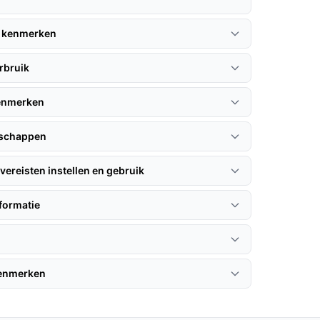
 kenmerken
rbruik
kenmerken
nschappen
vereisten instellen en gebruik
formatie
kenmerken