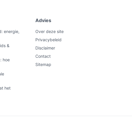
Advies
d: energie,
Over deze site
Privacybeleid
ids &
Disclaimer
Contact
: hoe
Sitemap
ale
at het