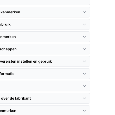
 kenmerken
rbruik
kenmerken
nschappen
vereisten instellen en gebruik
formatie
 over de fabrikant
kenmerken