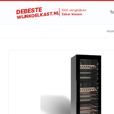
DEBESTE
Slim vergelijken.
T
WIJNKOELKAST.NL
Zeker kiezen.
Hom