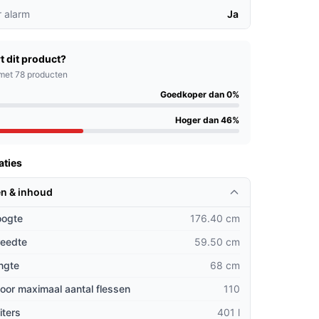
 alarm
Ja
t dit product?
met 78 producten
Goedkoper dan 0%
Hoger dan 46%
aties
n & inhoud
oogte
176.40 cm
reedte
59.50 cm
ngte
68 cm
oor maximaal aantal flessen
110
iters
401 l