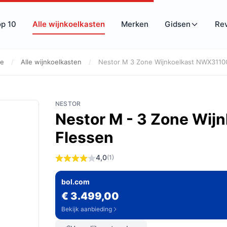
op 10
Alle wijnkoelkasten
Merken
Gidsen
Re
e
/
Alle wijnkoelkasten
/
Nestor M 3 Zone Wijnkoelkast NWX3110
NESTOR
Nestor M - 3 Zone Wij
Flessen
4,0
(1)
bol.com
€ 3.499,00
Bekijk aanbieding