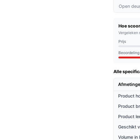
: Bewaar witte, rode en rosé wijnen op de
Open deur
22°C, zodat elke fles klaar is om geserveerd
Hoe scoor
n slechts 40 dB is deze koelkast stil genoeg
Vergeleken 
d kunt genieten van je wijn.
Prijs
 110 flessen, hoef je je geen zorgen te maken
Beoordeling
Alle specific
wijnverzamelaars als casual drinkers. Of je
ie hebt, de Nestor M biedt de ruimte en
Afmetinge
nen in optimale conditie te houden.
Product h
ieven
Product b
Product le
ek in vergelijking met andere modellen?
Geschikt v
teit dan de meeste alternatieven die vaak
Volume in l