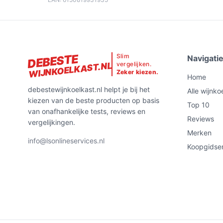
DEBESTE
Slim
Navigati
vergelijken.
WIJNKOELKAST.NL
Zeker kiezen.
Home
debestewijnkoelkast.nl helpt je bij het
Alle wijnko
kiezen van de beste producten op basis
Top 10
van onafhankelijke tests, reviews en
Reviews
vergelijkingen.
Merken
info@lsonlineservices.nl
Koopgidse