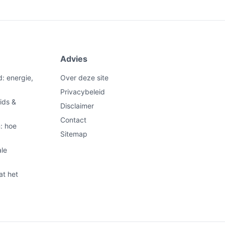
Advies
d: energie,
Over deze site
Privacybeleid
ids &
Disclaimer
Contact
: hoe
Sitemap
ale
at het