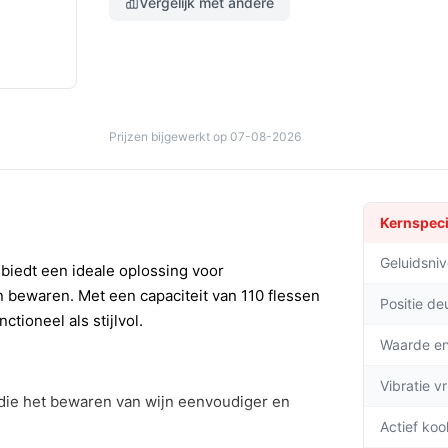
Vergelijk met andere
Prijzen bijgewerkt op 07-08-2026
Kernspeci
Geluidsni
iedt een ideale oplossing voor
en bewaren. Met een capaciteit van 110 flessen
Positie de
tioneel als stijlvol.
Waarde en
Vibratie v
 die het bewaren van wijn eenvoudiger en
Actief kool