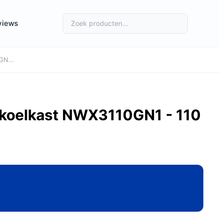
views
GN...
nkoelkast NWX3110GN1 - 110