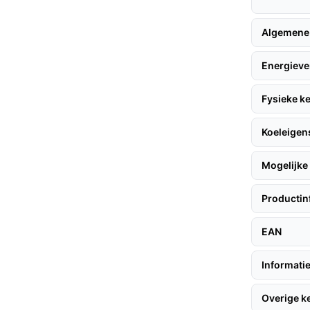
htkwaliteit binnenin de koelkast, wat bijdraagt
Algemene
an 59,5 cm past deze wijnkoelkast perfect in
oeten op capaciteit.
Energieve
Fysieke 
n, zijn hier enkele tips:
Koeleige
Mogelijke 
lek met een normale omgevingstemperatuur van
ing voor een correcte installatie en voorkom
Productin
EAN
m de koelkast in een standaard keuken of een
Informatie
en.
favoriete wijnen, zodat je nooit zonder zit
Overige 