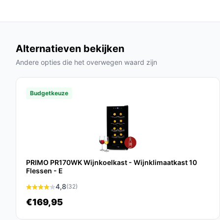
tijdens een feestje of diner.
Veelgestelde vragen
Hoe lang gaat dit product mee?
Alternatieven bekijken
Met een fabrieksgarantie van 2 jaar en een robuu
Andere opties die het overwegen waard zijn
van de Nestor M wijnkoelkast minimaal 10 jaar bij 
Is dit geschikt voor een specifieke toepassing?
Budgetkeuze
Ja, deze wijnkoelkast is uitermate geschikt voor 
omgevingen, zoals restaurants of wijnbars, waar k
Wat zijn de belangrijkste verschillen met ander
De Nestor M onderscheidt zich door zijn drie te
PRIMO PR170WK Wijnkoelkast - Wijnklimaatkast 10
gebruiksvriendelijke features, zoals de omkeerbare 
Flessen - E
concurrenten te vinden zijn.
4,8
(32)
€169,95
Conclusie