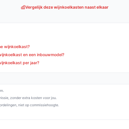
is een uitstekende keuze voor
Vergelijk deze wijnkoelkasten naast elkaar
oog in het vaandel hebben staan. Met zijn
peratuurinstellingen, is dit een investering
p debestewijnkoelkast.nl. Kies bewust wat
ne wijnkoelkast?
 wijnkoelkast en een inbouwmodel?
ijnkoelkast per jaar?
om.
ssie, zonder extra kosten voor jou.
ordelingen, niet op commissiehoogte.