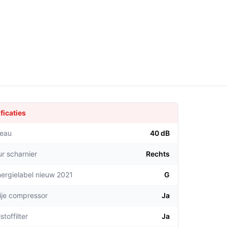
ficaties
veau
40 dB
ur scharnier
Rechts
ergielabel nieuw 2021
G
rije compressor
Ja
stoffilter
Ja