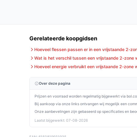
De Nestor M - 3 Zone Wijnkoelkast NWX3110GN1 
wijnliefhebbers die kwaliteit en gebruiksgemak h
ruime capaciteit, stille werking en veelzijdige tem
die je wijnervaring aanzienlijk zal verbeteren.
Ontdek alle specificaties en vergelijk prijzen o
Gerelateerde koopgidsen
perfect past bij jouw behoeften!
Hoeveel flessen passen er in een vrijstaande 2-zo
Wat is het verschil tussen een vrijstaande 2-zone
Hoeveel energie verbruikt een vrijstaande 2-zone w
Over deze pagina
Prijzen en voorraad worden regelmatig bijgewerkt via bol.c
Bij aankoop via onze links ontvangen wij mogelijk een commi
Onze aanbevelingen zijn gebaseerd op specificaties en beo
Laatst bijgewerkt: 07-08-2026
EAN: 6150819931935