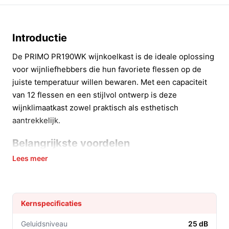
Introductie
De PRIMO PR190WK wijnkoelkast is de ideale oplossing
voor wijnliefhebbers die hun favoriete flessen op de
juiste temperatuur willen bewaren. Met een capaciteit
van 12 flessen en een stijlvol ontwerp is deze
wijnklimaatkast zowel praktisch als esthetisch
aantrekkelijk.
Belangrijkste voordelen
Lees meer
Deze wijnkoelkast biedt diverse voordelen die de
beleving van je wijncollectie verbeteren:
Optimale temperatuurregeling: Met een
Kernspecificaties
geluidsniveau van slechts 25 dB is de koelkast stil
in gebruik, waardoor hij perfect is voor elke
Geluidsniveau
25 dB