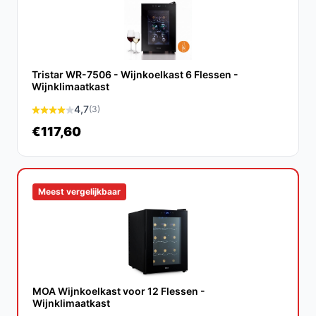
Met een fabrieksgarantie van 5 jaar en
kwaliteitscomponenten, kun je rekenen op een
levensduur van 10 jaar of langer bij normaal gebruik.
Tristar WR-7506 - Wijnkoelkast 6 Flessen -
Is dit geschikt voor thuisgebruik?
Wijnklimaatkast
Zeker! De PRIMO PR190WK is speciaal ontworpen voor
4,7
(3)
thuisgebruik met een geluidsniveau dat geschikt is voor
€117,60
elke woonruimte.
Wat zijn de belangrijkste verschillen met andere
merken?
Meest vergelijkbaar
De PR190WK biedt een unieke combinatie van een
compact ontwerp, een luxe uitstraling en een stille
werking, wat het onderscheiden maakt van
concurrenten die vaak groter en luidruchtiger zijn.
MOA Wijnkoelkast voor 12 Flessen -
Conclusie
Wijnklimaatkast