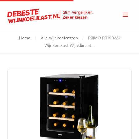
DEBESTE
Slim vergelijken.
WIJNKOELKAST.NL
Zeker kiezen.
Home
/
Alle wijnkoelkasten
/
PRIMO PR190WK
Wijnkoelkast Wijnklimaat...