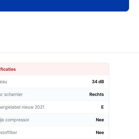
ficaties
veau
34 dB
ur scharnier
Rechts
ergielabel nieuw 2021
E
rije compressor
Nee
stoffilter
Nee