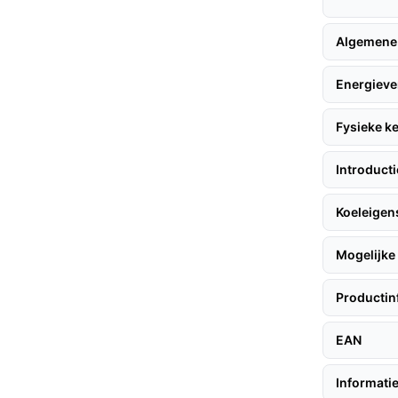
n je wijn.
cm en een breedte van 51,5 cm past deze
Algemene
n te boeten op functionaliteit.
eve bediening via het touchscreen maakt het
Energieve
nel.
Fysieke 
Introduct
volgen hier enkele tips:
Koeleige
 en zorg ervoor dat deze op een normale
Mogelijke 
it de koelkast aan op een stopcontact en stel
Vergeet niet de binnenverlichting in te
Productin
ijnen.
EAN
ect voor onder een aanrecht of in een kast.
Informatie