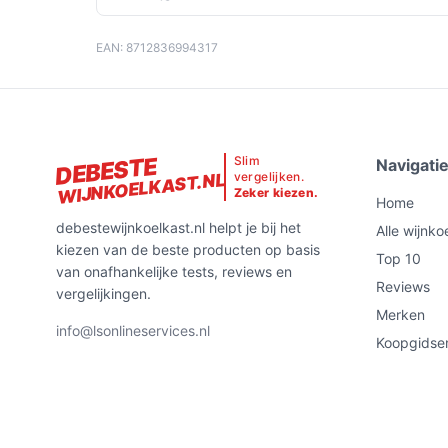
EAN: 8712836994317
DEBESTE
Slim
Navigati
vergelijken.
WIJNKOELKAST.NL
Zeker kiezen.
Home
debestewijnkoelkast.nl helpt je bij het
Alle wijnko
kiezen van de beste producten op basis
Top 10
van onafhankelijke tests, reviews en
Reviews
vergelijkingen.
Merken
info@lsonlineservices.nl
Koopgidse