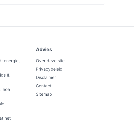
Advies
d: energie,
Over deze site
Privacybeleid
ids &
Disclaimer
Contact
: hoe
Sitemap
ale
at het