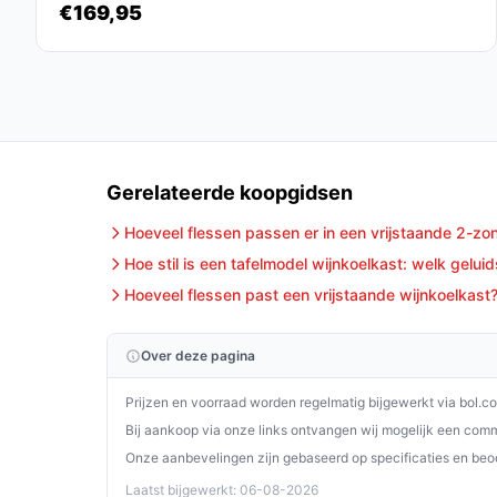
De Tristar WR-7506 wijnkoelkast is een uitsteke
€169,95
de juiste temperatuur voor hun wijn. Met zijn stij
koeling, is het de perfecte aanvulling voor jouw h
Ontdek alle specificaties en vergelijk prijzen o
perfect past bij jouw behoeften!
Gerelateerde koopgidsen
Hoeveel flessen passen er in een vrijstaande 2-zo
Hoe stil is een tafelmodel wijnkoelkast: welk gelui
Hoeveel flessen past een vrijstaande wijnkoelkast
Over deze pagina
Prijzen en voorraad worden regelmatig bijgewerkt via bol.c
Bij aankoop via onze links ontvangen wij mogelijk een commi
Onze aanbevelingen zijn gebaseerd op specificaties en beo
Laatst bijgewerkt: 06-08-2026