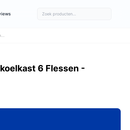
views
...
koelkast 6 Flessen -