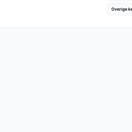
en, ideaal voor een klein huishouden of een
Overige 
 WR-7506 jarenlang mee, met een
t.
tte wijnen?
an zowel rosé als witte wijnen, dankzij het
aditionele koelkast?
edt de Tristar WR-7506 een constante
or het behoud van de wijnkwaliteit.