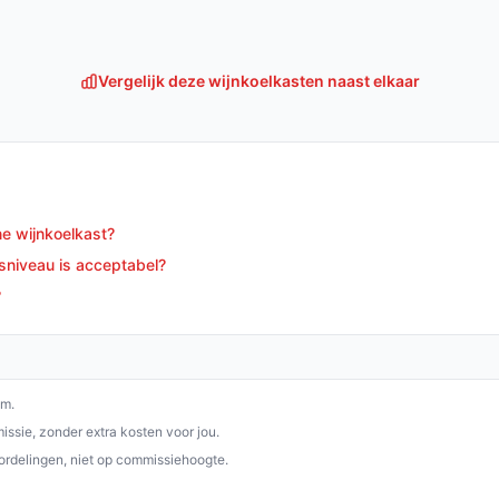
nde keuze voor iedereen die waarde hecht aan
lvolle design, gebruiksgemak en efficiënte
uis.
Vergelijk deze wijnkoelkasten naast elkaar
p debestewijnkoelkast.nl. Kies bewust wat
ne wijnkoelkast?
dsniveau is acceptabel?
?
om.
ssie, zonder extra kosten voor jou.
ordelingen, niet op commissiehoogte.