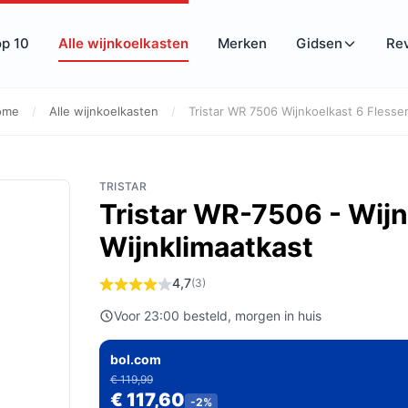
op 10
Alle wijnkoelkasten
Merken
Gidsen
Re
ome
/
Alle wijnkoelkasten
/
Tristar WR 7506 Wijnkoelkast 6 Flessen
TRISTAR
Tristar WR-7506 - Wijn
Wijnklimaatkast
4,7
(3)
Voor 23:00 besteld, morgen in huis
bol.com
€ 119,99
€ 117,60
-2%