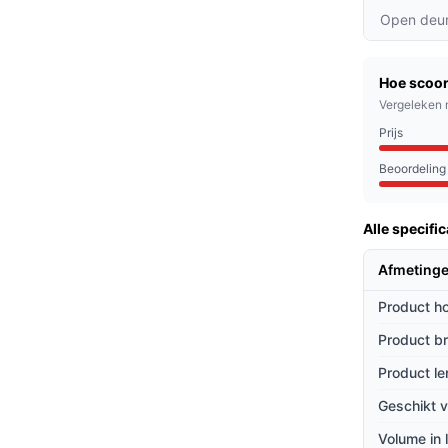
eratuurinstelling van 5 °C tot 18 °C kun je
Open deur
nen creëren, zodat ze hun smaak en aroma
Hoe scoor
sche koelsysteem met een geluidsniveau van
Vergeleken 
ruisloos gebruiken in je woonkamer of keuken.
Prijs
 rekken zorgen ervoor dat je tot zes flessen
 indeling die het kiezen van de juiste fles
Beoordeling
Alle specific
, fijnproevers en iedereen die graag in stijl
Afmetinge
 of een feestje, deze wijnkoelkast zorgt
Product h
n.
Product b
ieven
Product le
ing met andere wijnkoelkasten?
Geschikt v
m biedt efficiënte koeling zonder veel
Volume in l