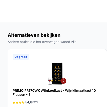
Inhoud: 17 liter:
Genoeg ruimte voor zes fless
gezellige avond met vrienden.
Veelgestelde vragen
Hoe lang gaat dit product mee?
Alternatieven bekijken
Met de juiste zorg en onderhoud gaat de Tristar
fabrieksgarantie van 2 jaar voor extra gemoedsrus
Andere opties die het overwegen waard zijn
Is dit geschikt voor het bewaren van rosé en wi
Upgrade
Ja, deze wijnkoelkast is perfect voor het koelen v
brede temperatuurbereik.
Wat zijn de belangrijkste verschillen met een tr
In tegenstelling tot een traditionele koelkast, bi
temperatuur en lage vibratie, wat essentieel is vo
PRIMO PR170WK Wijnkoelkast - Wijnklimaatkast 10
Flessen - E
Conclusie
4,8
(32)