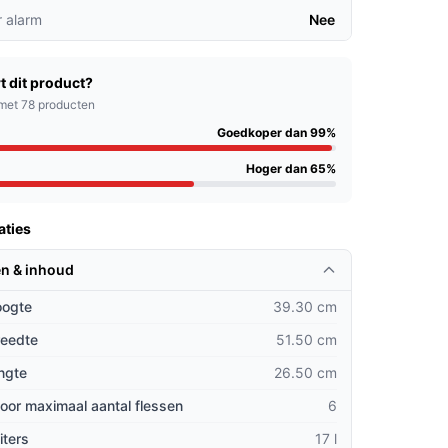
 alarm
Nee
t dit product?
met 78 producten
Goedkoper dan 99%
Hoger dan 65%
aties
n & inhoud
oogte
39.30 cm
reedte
51.50 cm
ngte
26.50 cm
oor maximaal aantal flessen
6
iters
17 l