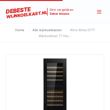
DEBESTE
Slim vergelijken.
WIJNKOELKAST.NL
Zeker kiezen.
Home
/
Alle wijnkoelkasten
/
Wine Klima D77T
Wijnkoelkast 77 fles...