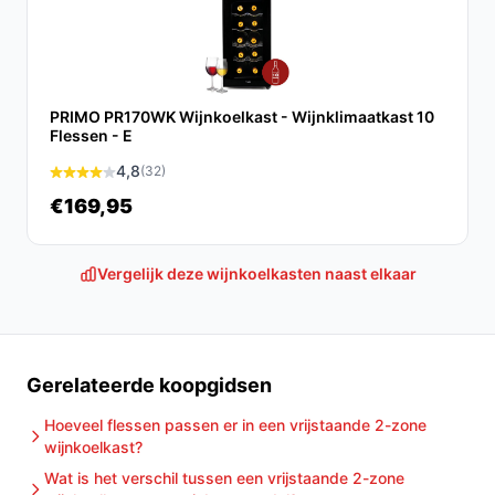
Ja, de D77T is uitstekend geschikt voor gebruik in
restaurants of wijnbars, waar een betrouwbare en
stijlvolle wijnoplossing vereist is.
PRIMO PR170WK Wijnkoelkast - Wijnklimaatkast 10
Wat zijn de belangrijkste verschillen met andere
Flessen - E
wijnkoelkasten?
4,8
(32)
De Wine Klima D77T onderscheidt zich door zijn luxe
€169,95
afwerking, stille werking en de mogelijkheid om twee
verschillende temperatuurzones in te stellen.
Vergelijk deze wijnkoelkasten naast elkaar
Conclusie
Kortom, de Wine Klima D77T biedt een combinatie van
stijl, functionaliteit en flexibiliteit voor elke
Gerelateerde koopgidsen
wijnliefhebber. Met de capaciteit voor 77 flessen en de
mogelijkheid om verschillende wijnsoorten op de juiste
Hoeveel flessen passen er in een vrijstaande 2-zone
wijnkoelkast?
temperatuur te bewaren, is dit een uitstekende keuze
voor zowel thuisgebruik als in de horeca.
Wat is het verschil tussen een vrijstaande 2-zone