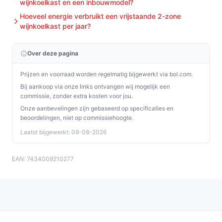
wijnkoelkast en een inbouwmodel?
Ontdek alle specificaties en vergelijk prijzen op
Hoeveel energie verbruikt een vrijstaande 2-zone
debestewijnkoelkast.nl. Kies bewust wat perfect past
wijnkoelkast per jaar?
bij jouw behoeften!
Over deze pagina
Prijzen en voorraad worden regelmatig bijgewerkt via bol.com.
Bij aankoop via onze links ontvangen wij mogelijk een
commissie, zonder extra kosten voor jou.
Onze aanbevelingen zijn gebaseerd op specificaties en
beoordelingen, niet op commissiehoogte.
Laatst bijgewerkt: 09-08-2026
EAN: 7434009210277