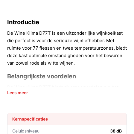
Introductie
De Wine Klima D77T is een uitzonderlijke wijnkoelkast
die perfect is voor de serieuze wijnliefhebber. Met
ruimte voor 77 flessen en twee temperatuurzones, biedt
deze kast optimale omstandigheden voor het bewaren
van zowel rode als witte wijnen.
Belangrijkste voordelen
De Wine Klima D77T biedt diverse voordelen die het
Lees meer
bewaren van wijn tot een waar genoegen maken:
Ruimte voor 77 flessen:
Ideaal voor zowel kleine
als grote wijncollecties, zodat je altijd de juiste fles
Kernspecificaties
bij de hand hebt.
Twee temperatuurzones:
Hiermee kun je rode en
Geluidsniveau
38 dB