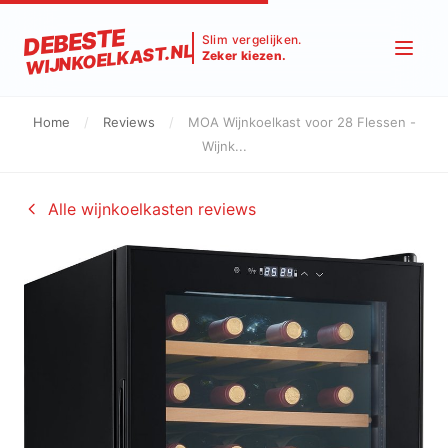
DEBESTE
Slim vergelijken.
WIJNKOELKAST.NL
Zeker kiezen.
Home
/
Reviews
/
MOA Wijnkoelkast voor 28 Flessen -
Wijnk...
Alle wijnkoelkasten reviews