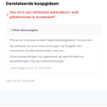
je nis voor installatie.
Gerelateerde koopgidsen
Product breedte (59,5 cm):
typische
Hoe stil is een tafelmodel wijnkoelkast: welk
inbouwbreedte; relevant voor keukenkasten en
geluidsniveau is acceptabel?
omlijsting.
Product lengte (58 cm):
de diepte bepaalt of de
Over deze pagina
kast helemaal in de nis past zonder uit te steken.
Geschikt voor maximaal aantal flessen (35):
Prijzen en voorraad worden regelmatig bijgewerkt via bol.com.
houdt rekening met je huidige collectie en
Bij aankoop via onze links ontvangen wij mogelijk een
toekomstige uitbreiding.
commissie, zonder extra kosten voor jou.
Geluidsniveau (40 dB):
vermeld geluidproductie;
Onze aanbevelingen zijn gebaseerd op specificaties en
beoordelingen, niet op commissiehoogte.
beoordeel of dat acceptabel is voor je leefruimte.
Laatst bijgewerkt: 10-08-2026
Fabrieksgarantie termijn (2 jaar):
standaard
garantieperiode; controleer de
garantievoorwaarden in de documentatie.
EAN: 8715775202680
Positie deur scharnier (Rechts) & scharnier switch
mogelijkheid (Ja):
deur is rechts geplaatst maar
kan omgezet worden, handig bij verschillende
indelingen.