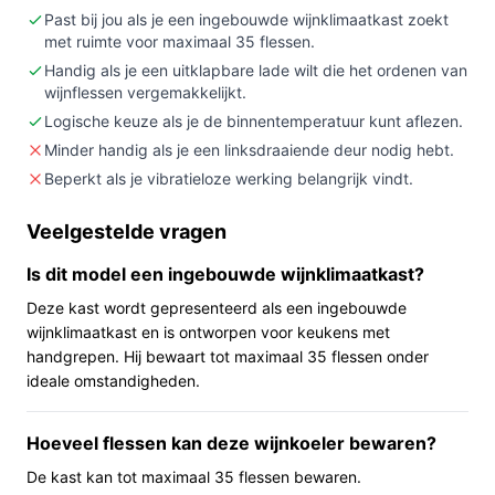
temperatuurzones wilt gebruiken.
Past bij jou als je een ingebouwde wijnklimaatkast zoekt
met ruimte voor maximaal 35 flessen.
Niet kopen als:
je een zeer grote collectie hebt
(meer dan 35 flessen) of per se een vibratievrije
Handig als je een uitklapbare lade wilt die het ordenen van
wijnflessen vergemakkelijkt.
compressor nodig hebt.
Logische keuze als je de binnentemperatuur kunt aflezen.
Belangrijkste check:
meet de beschikbare
Minder handig als je een linksdraaiende deur nodig hebt.
nisbreedte (59,5 cm) en -diepte (58 cm) en
Beperkt als je vibratieloze werking belangrijk vindt.
controleer of de deur-/scharnierrichting past bij je
keukenopstelling.
Veelgestelde vragen
Wat je in de praktijk merkt
Is dit model een ingebouwde wijnklimaatkast?
In huis staat dit model compact ingebouwd onder het
Deze kast wordt gepresenteerd als een ingebouwde
aanrecht of in een keukenkast van circa 82 cm hoog.
wijnklimaatkast en is ontworpen voor keukens met
Met ruimte voor maximaal 35 flessen is het geschikt
handgrepen. Hij bewaart tot maximaal 35 flessen onder
voor een kleine collectie of een mix van rode en witte
ideale omstandigheden.
wijnen verdeeld over twee temperatuurzones. De deur
heeft een zwarte glazen afwerking met greep en is
Hoeveel flessen kan deze wijnkoeler bewaren?
standaard rechts gescharnierd, maar de
De kast kan tot maximaal 35 flessen bewaren.
scharniermontage kan worden gewisseld. Houtplanken