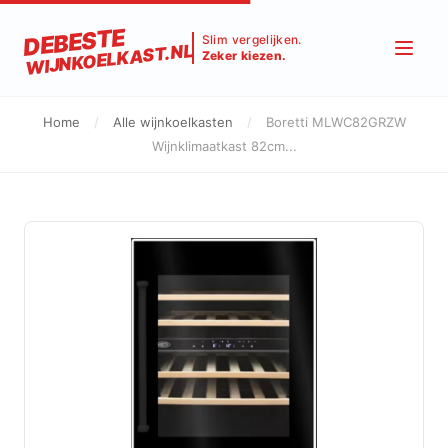
DEBESTE
Slim vergelijken.
WIJNKOELKAST.NL
Zeker kiezen.
Home
/
Alle wijnkoelkasten
/
Boretti MLWC82GRZW
Wijnklimaatkast 82cm...