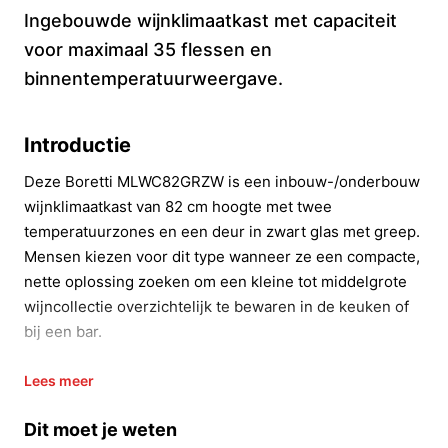
Ingebouwde wijnklimaatkast met capaciteit
voor maximaal 35 flessen en
binnentemperatuurweergave.
Introductie
Deze Boretti MLWC82GRZW is een inbouw-/onderbouw
wijnklimaatkast van 82 cm hoogte met twee
temperatuurzones en een deur in zwart glas met greep.
Mensen kiezen voor dit type wanneer ze een compacte,
nette oplossing zoeken om een kleine tot middelgrote
wijncollectie overzichtelijk te bewaren in de keuken of
bij een bar.
In 20 seconden beslissen
Lees meer
Kopen als:
je een inbouwmodel zoekt dat maximaal
Dit moet je weten
35 flessen kan huisvesten en je twee