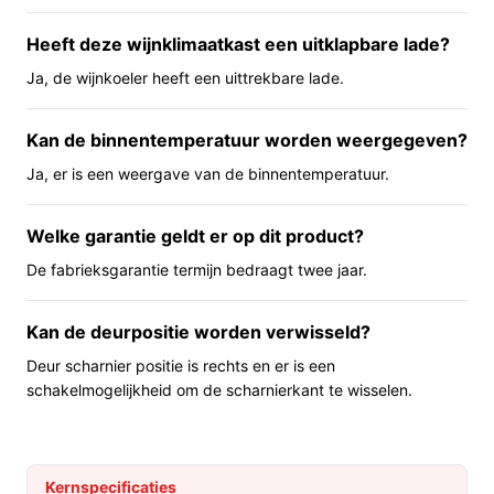
en een uittrekbare lade maken het in- en uitnemen
Heeft deze wijnklimaatkast een uitklapbare lade?
overzichtelijk. Het opgegeven geluidsniveau is 40 dB en
de compressor is niet specifiek gemarkeerd als
Ja, de wijnkoeler heeft een uittrekbare lade.
vibratievrij; houd daar rekening mee bij delicate lange-
termijnopslag.
Kan de binnentemperatuur worden weergegeven?
Ja, er is een weergave van de binnentemperatuur.
Belangrijkste voordelen
Voordelen vanuit gebruiksperspectief:
Welke garantie geldt er op dit product?
Compacte capaciteit met twee temperatuurzones:
De fabrieksgarantie termijn bedraagt twee jaar.
je kunt tegelijkertijd wijnen op verschillende
serveertemperaturen houden.
Kan de deurpositie worden verwisseld?
Inbouwformaat en deur met greep: oogt
Deur scharnier positie is rechts en er is een
geïntegreerd in een keuken met handgrepen.
schakelmogelijkheid om de scharnierkant te wisselen.
Houten planken en uittrekbare lade: makkelijker in-
en uitnemen van flessen en overzichtelijk
opbergen.
Kernspecificaties