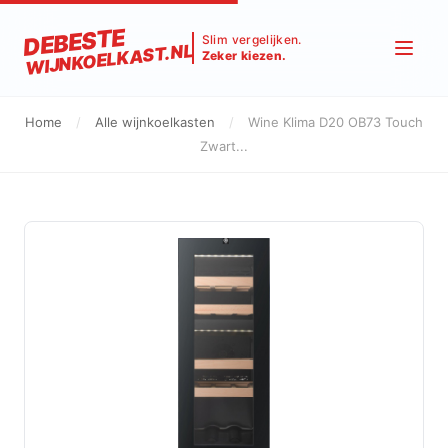
DEBESTE
Slim vergelijken.
WIJNKOELKAST.NL
Zeker kiezen.
Home
/
Alle wijnkoelkasten
/
Wine Klima D20 OB73 Touch
Zwart...