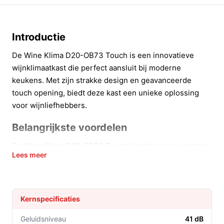
Introductie
De Wine Klima D20-OB73 Touch is een innovatieve
wijnklimaatkast die perfect aansluit bij moderne
keukens. Met zijn strakke design en geavanceerde
touch opening, biedt deze kast een unieke oplossing
voor wijnliefhebbers.
Belangrijkste voordelen
De Wine Klima D20-OB73 Touch biedt tal van voordelen
Lees meer
die het bewaren van uw wijnen vereenvoudigen en
verbeteren. Hier zijn enkele concrete voordelen:
Elegant design:
Door het greeploze ontwerp past
Kernspecificaties
deze wijnklimaatkast naadloos in uw keuken.
Touch opening:
Met een simpele aanraking opent
Geluidsniveau
41 dB