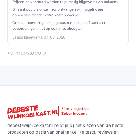
Prijzen en voorraad worden regelmatig bijgewerkt via bol.com.
Ontdek alle specificaties en vergelijk prijzen op
Bij aankoop via onze links ontvangen wij mogelijk een
commissie, zonder extra kosten voor jou.
debestewijnkoelkast.nl. Kies bewust wat perfect past
Onze aanbevelingen zijn gebaseerd op specificaties en
bij jouw behoeften!
beoordelingen, niet op commissiehoogte.
Laatst bijgewerkt: 07-08-2026
EAN: 7434648337342
DEBESTE
Slim vergelijken.
WIJNKOELKAST.NL
Zeker kiezen.
debestewijnkoelkast.nl helpt je bij het kiezen van de beste
producten op basis van onafhankelijke tests, reviews en