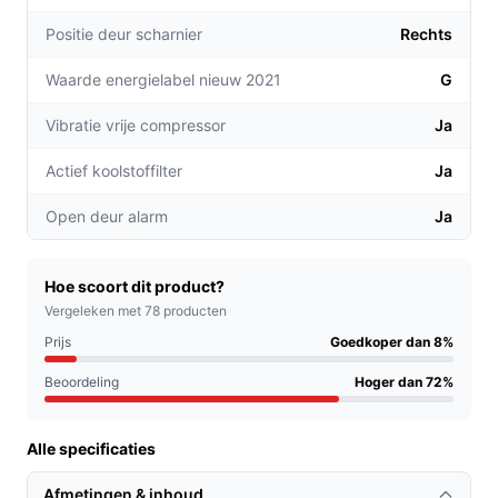
de deur automatisch, wat het gebruiksgemak
Positie deur scharnier
Rechts
vergroot.
Dubbele koelzones:
Met twee aparte zones kunt u
Waarde energielabel nieuw 2021
G
verschillende wijnen op de ideale temperatuur
bewaren, wat de smaak ten goede komt.
Vibratie vrije compressor
Ja
Voor welke doelgroep?
Actief koolstoffilter
Ja
Deze wijnklimaatkast is ideaal voor zowel de serieuze
Open deur alarm
Ja
verzamelaar als de casual wijnliefhebber. Of u nu een
kleine selectie wijnen heeft of een uitgebreid
assortiment, de Wine Klima D20 biedt plek voor 17
Hoe scoort dit product?
Vergeleken met 78 producten
flessen en is perfect voor elke gelegenheid.
Prijs
Goedkoper dan 8%
Praktische voordelen t.o.v. alternatieven
Beoordeling
Hoger dan 72%
Wat maakt de Wine Klima D20-OB73 Touch
onderscheidend in de markt?
Alle specificaties
Compact formaat:
Met een breedte van slechts 30
Afmetingen & inhoud